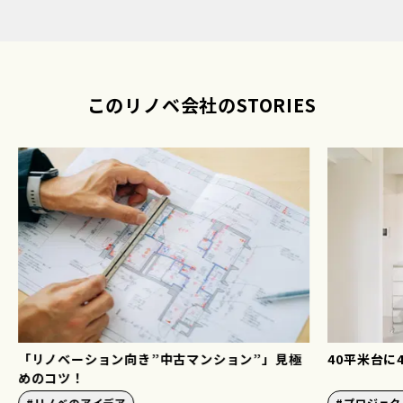
このリノベ会社のSTORIES
40平米台に4人暮らし？どんな間取りになった？
どこまでも
#
プロジェクトストーリー