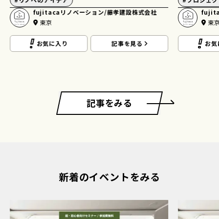
ャレで暮ら
fujitacaリノベーション/藤孝建設株式会社
#
会社の理念
東京
fuj
東
お気に入り
記事を見る
お気
記事をみる
新着のイベントをみる