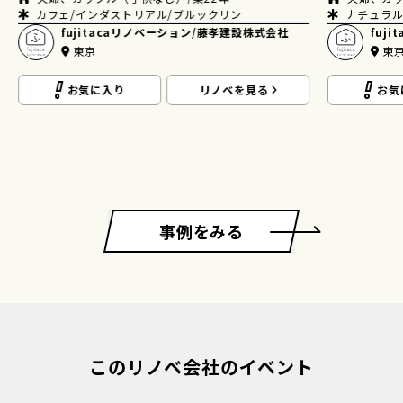
うシンプル
ナチュラル
家族（子
fujitacaリノベーション/藤孝建設株式会社
ナチュラル
東京
トリアル/
古民家
お気に入り
リノベを見る
fuj
東
お気
事例をみる
このリノベ会社のイベント