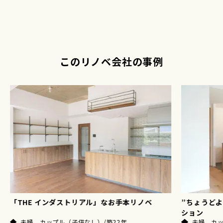
このリノベ会社の事例
”ちょうどよい”を追い求めたシンプルリノベー
ション
コンクリー
夫婦、カップル（子供なし）/築28年