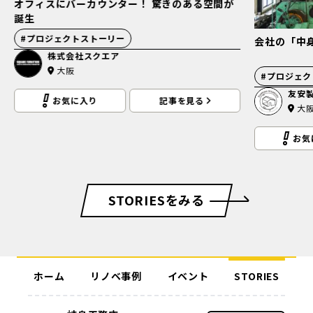
オフィスにバーカウンター！ 驚きのある空間が
誕生
#
プロジェクトストーリー
会社の「中
株式会社スクエア
大阪
#
プロジェク
友安
お気に入り
記事を見る
大
お気
STORIESをみる
ホーム
リノベ事例
イベント
STORIES