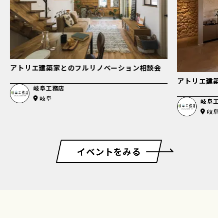
アトリエ建築家とのフルリノベーション相談会
アトリエ建
岐阜工務店
岐阜
岐阜
岐
イベントをみる