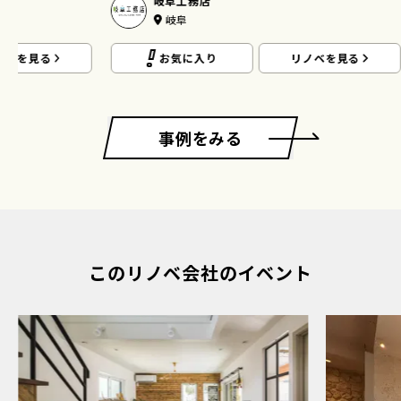
岐阜工務店
岐阜
ノベを見る
お気に入り
リノベを見る
事例をみる
このリノベ会社のイベント