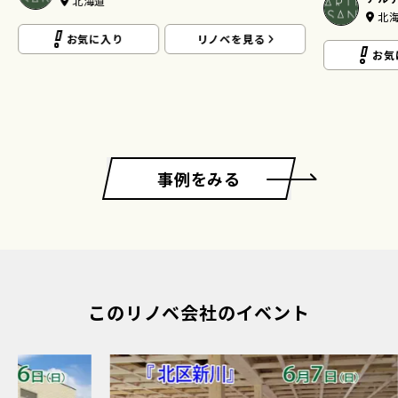
フェ/ミッ
北海道
の他
アル
お気に入り
リノベを見る
北
お気
事例をみる
このリノベ会社のイベント