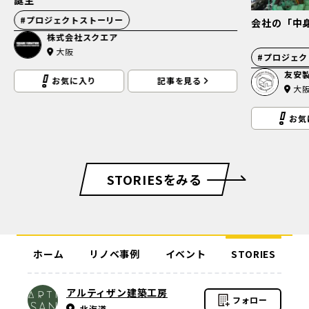
会社の「中身」まで変える工場リノベーション
素材にこだ
を紹介
#
プロジェクトストーリー
#
オフィス紹
友安製作所
Lig 
大阪
北
お気に入り
記事を見る
お気
STORIESをみる
ホーム
リノベ事例
イベント
STORIES
アルティザン建築工房
フォロー
北海道