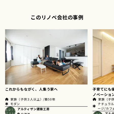
このリノベ会社の事例
子育てにも優しい、ナチュラルであたたかいリ
ノベーション
減築も増築
家族（子供１人）/築50年
リノベ。
ナチュラル/北欧スタイル/アンティーク・ヴィンテ
家族（子供
ージ/カフェ/インダストリアル/モノトーン
ナチュラル
アルティザン建築工房