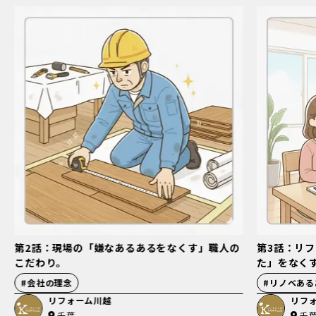
第2話：現場の「嫌なあるあるをなくす」職人の
第3話：リ
こだわり。
た」をなく
#
会社の理念
#
リノベある
リフォーム川越
リフ
千葉
千