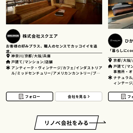
ひかり工務店 - KIRARI -
em
「暮らしにconceptを。」
住む人と作る
り
京都/大阪/兵庫
埼玉/千葉
戸建て/マンション/店舗/美容室・理容室・美容関連/
マンション
事務所・オフィス
ナチュラル
ナチュラル/モダン/ホテルライク/アンティーク・ヴ
ダストリア
ィンテージ/インダストリアル/ミッドセンチュリー/
アメリカンカントリー/フレンチ/和風・和モダン/モ
ノトーン/ミニマム/その他
フォロー
会社を見る
フ
リノベ会社をみる