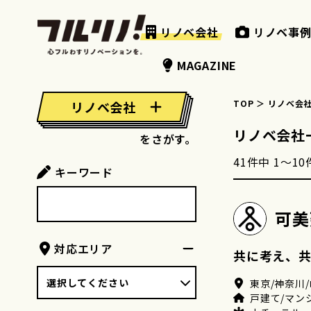
リノベ会社
リノベ事
MAGAZINE
TOP
リノベ会
リノベ会社
リノベ事例
STORIES
イベント
リノベ会社
をさがす。
41
件中
1
〜
10
キーワード
可美
対応エリア
共に考え、
東京/神奈川/
戸建て/マン