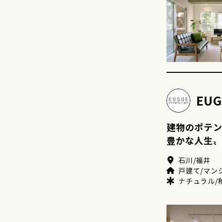
EUG
建物のポテン
豊かな人生
石川/福井
戸建て/マン
ナチュラル/