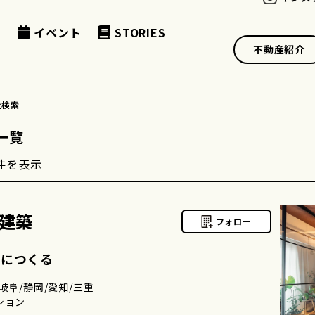
例
イベント
STORIES
不動産紹介
社検索
一覧
件を表示
建築
フォロー
共につくる
岐阜/静岡/愛知/三重
ション