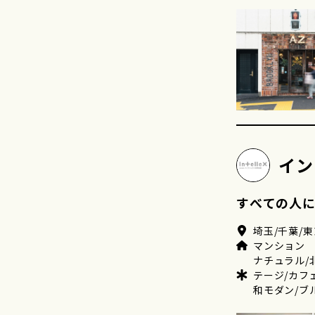
イン
すべての人
埼玉/千葉/東
マンション
ナチュラル/
テージ/カフ
和モダン/ブ