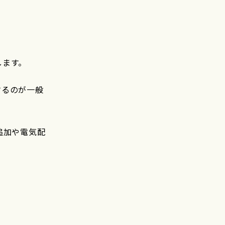
します。
するのが一般
追加や電気配