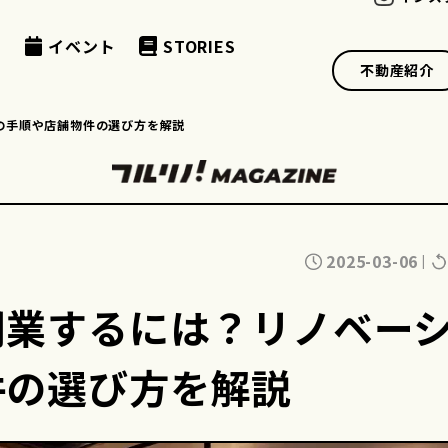
例
イベント
STORIES
不動産紹介
の手順や店舗物件の選び方を解説
2025-03-06
|
開業するには？リノベー
件の選び方を解説