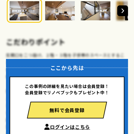
画像
こだわりポイント
玄関口を二つ設け、２階・３階を子世帯のスペースとするこ
とで、好きなテイストが異なるそれぞれの世界観を尊重しな
ここから先は
がらも、ドア１枚で気軽に行き来のできる、プライベートの
保たれた二世帯住宅になっています。
この事例の詳細を見たい場合は会員登録！
外観は変えずに、あえて内側に壁を立てて窓を作ることでイ
会員登録でリノベブックもプレゼント中！
メージを変え、
またリビング・ダイニングから洗面所までの仕切りをなく
無料で会員登録
し、
床の高さや床材を変えるなど、空間づくりで遊ぶことで、
ログインはこちら
落ち着きのある、シンプルな温もりと上品なセンスを感じる
お家に。