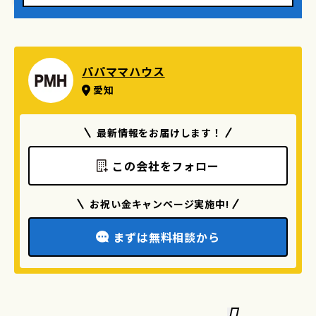
そして毎日使うキッチンは、タイルや手元の灯、トータルバ
ランスなど、
何度も話し合いを重ね、見た目だけでなく使い勝手も細部ま
パパママハウス
でこだわり選び抜かれた空間に。
愛知
最新情報をお届けします！
この会社をフォロー
お祝い金キャンページ実施中!
まずは無料相談から