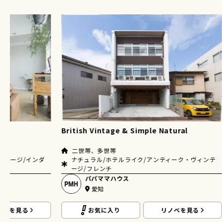
British Vintage & Simple Natural
二世帯、多世帯
ンテージ/インダ
ナチュラル/ホテルライク/アンティーク・ヴィンテ
ージ/フレンチ
パパママハウス
愛知
ノベを見る
お気に入り
リノベを見る