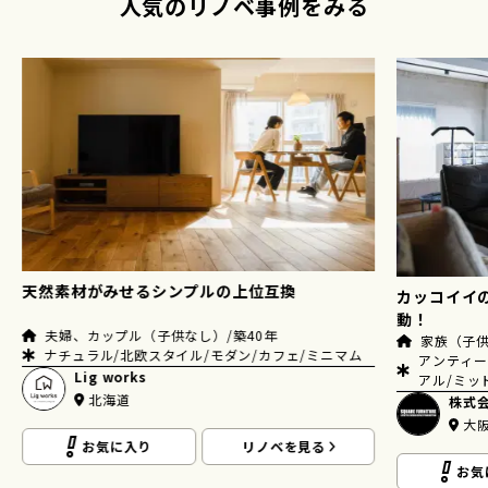
人気のリノベ事例をみる
ンプルの上位互換
カッコイイのはもちろん、 暮らしや
動！
なし）/築40年
家族（子供２人）/築45年
イル/モダン/カフェ/ミニマム
アンティーク・ヴィンテージ/カフェ/
アル/ミッドセンチュリー/ブルックリ
株式会社スクエア
大阪
リノベを見る
お気に入り
リノベ