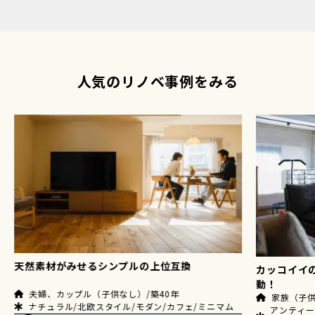
人気のリノベ事例をみる
カッコイイのはもちろん、 暮らしやすさにも感
チェリーと
動！
家族（子供２人）/築45年
夫婦、カッ
アンティーク・ヴィンテージ/カフェ/インダストリ