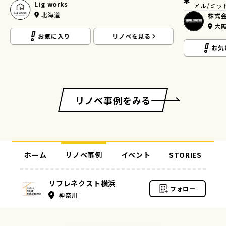
ナチュラル
アル/ミッドセンチュリー/ブルックリン/その他
ージ/アメ
株式会社スクエア
fuj
大阪
東
お気に入り
リノベを見る
お気
リノベ事例をみる
ホーム
リノベ事例
イベント
STORIES
リフレネクスト横浜
フォロー
神奈川