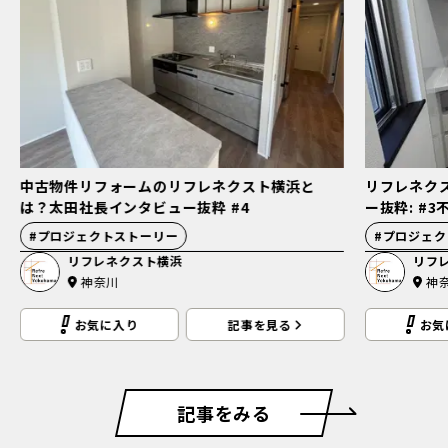
中古物件リフォームのリフレネクスト横浜と
リフレネク
は？太田社長インタビュー抜粋 #4
ー抜粋: #
#
プロジェクトストーリー
#
プロジェク
リフレネクスト横浜
リフ
神奈川
神
お気に入り
記事を見る
お気
記事をみる