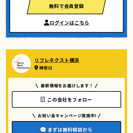
た壁を取り除くことで〝大空間のリビング・ダイニング〟を
無料で会員登録
実現。改修後の個室は主寝室と子ども部屋の２つになりまし
たが、この子ども部屋はいずれ分割できる計画で設計・施工
ログインはこちら
しています。
またキッチンのレイアウトも以前の配置から変更し、それに
伴う「配管の移動」もゆくゆくの不具合とならないようきっ
ちり行っています。
リフレネクスト横浜
装いは、シンプルながらも無機質過ぎない〝程よい大人っぽ
神奈川
さ〟を狙って計画。リビング・ダイニングにはブルックリン
タイル、廊下の一角にはアクセントクロスを施し、住まい手
最新情報をお届けします！
の遊び心を感じられる空間に仕上げました。
この会社をフォロー
お祝い金キャンページ実施中!
まずは無料相談から