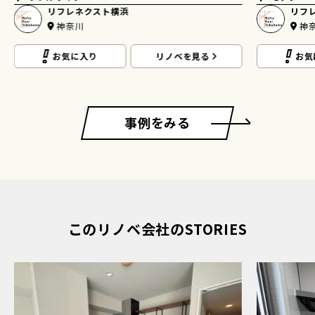
リフレネクスト横浜
リフ
神奈川
神
お気に入り
リノベを見る
お気
事例をみる
このリノベ会社のSTORIES