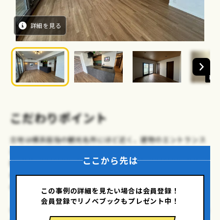
詳細を見る
画像
こだわりポイント
立地は横浜屈指の観光名所にほど近く、建物のエントランス
は中央が１階から最上階の11階まで吹き抜けという圧倒的な
ここから先は
開放感‥‥そんなロケーションも建物のデザインも魅力に溢
れるマンションの一室を、新しく住まわれるご夫婦の〝理想
の間取りと装い〟にフルリノベーションしました。
この事例の詳細を見たい場合は会員登録！
会員登録でリノベブックもプレゼント中！
もともとは3LDKだったところ、リビングと個室を区切ってい