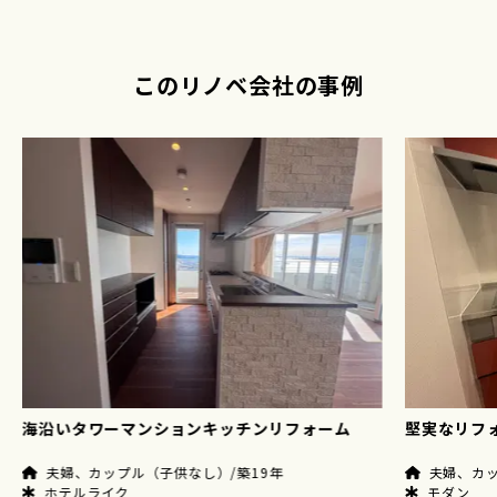
このリノベ会社の事例
海沿いタワーマンションキッチンリフォーム
堅実なリフ
夫婦、カップル（子供なし）/築19年
夫婦、カッ
ホテルライク
モダン