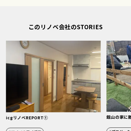
このリノベ会社のSTORIES
館山の家に
icgリノベREPORT①