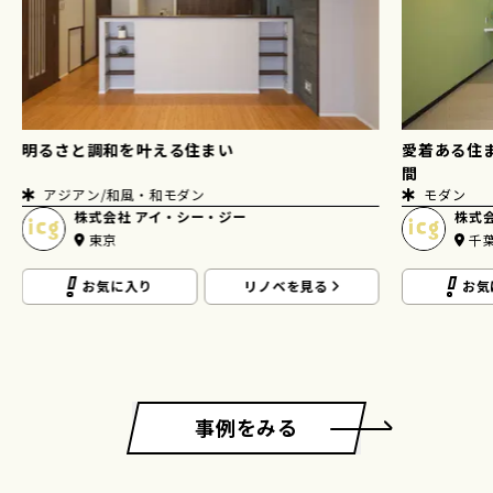
明るさと調和を叶える住まい
愛着ある住
間
アジアン/和風・和モダン
モダン
株式会社 アイ・シー・ジー
株式
東京
千
お気に入り
リノベを見る
お気
事例をみる