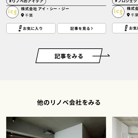
#
プロジェク
#
リノベのアイデア
株式
株式会社 アイ・シー・ジー
千
千葉
お気
お気に入り
記事を見る
記事をみる
他のリノベ会社をみる