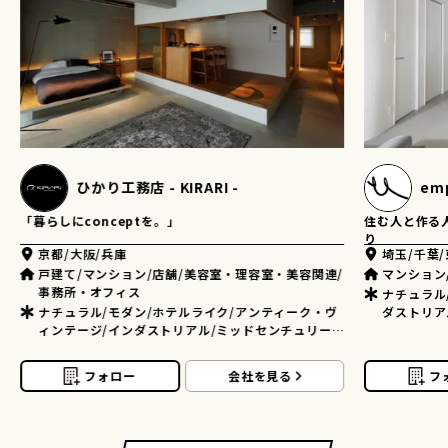
ひかり工務店 - KIRARI -
em
「暮らしにconceptを。」
住む人と作る
り
京都/大阪/兵庫
埼玉/千葉
戸建て/マンション/店舗/美容室・理容室・美容関連/
マンション
事務所・オフィス
ナチュラル
ナチュラル/モダン/ホテルライク/アンティーク・ヴ
ダストリア
ィンテージ/インダストリアル/ミッドセンチュリー/
アメリカンカントリー/フレンチ/和風・和モダン/モ
ノトーン/ミニマム/その他
フォロー
会社を見る
フ