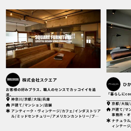
ひかり工務店 - KIRARI -
em
「暮らしにconceptを。」
住む人と作る
り
京都/大阪/兵庫
埼玉/千葉
戸建て/マンション/店舗/美容室・理容室・美容関連/
マンション
事務所・オフィス
ナチュラル
ナチュラル/モダン/ホテルライク/アンティーク・ヴ
ダストリア
ィンテージ/インダストリアル/ミッドセンチュリー/
アメリカンカントリー/フレンチ/和風・和モダン/モ