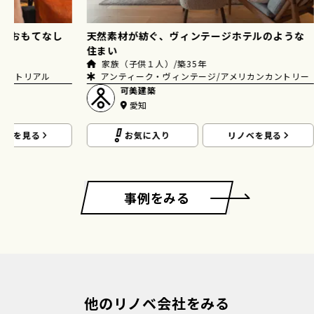
む、おもてなし
天然素材が紡ぐ、ヴィンテージホテルのような
住まい
5年
家族（子供１人）/築35年
ダストリアル
アンティーク・ヴィンテージ/アメリカンカントリー
可美建築
愛知
ノベを見る
お気に入り
リノベを見る
事例をみる
他のリノベ会社をみる