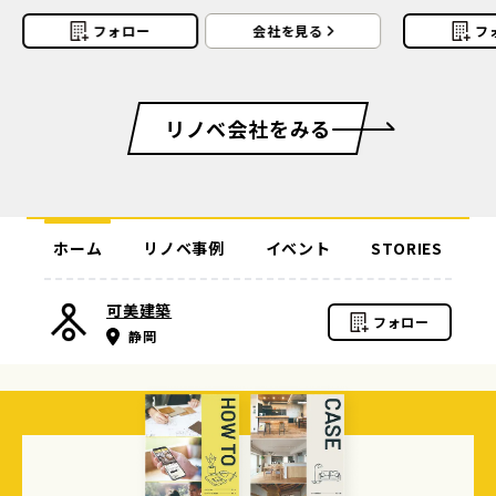
ノトーン/ミニマム/その他
フォロー
会社を見る
フ
リノベ会社をみる
ホーム
リノベ事例
イベント
STORIES
可美建築
フォロー
静岡