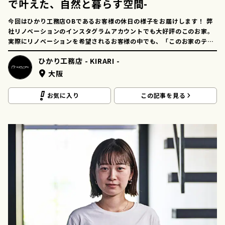
で叶えた、自然と暮らす空間-
今回はひかり工務店OBであるお客様の休日の様子をお届けします！ 弊
社リノベーションのインスタグラムアカウントでも大好評のこのお家。
実際にリノベーションを希望されるお客様の中でも、「このお家のテイ
ストに近づけてほしい！」と設計やICに注文が来るほどです。 今回は良
ひかり工務店 - KIRARI -
い意味で生活をイメージできるような映像になっています。 私も編集し
ながらどんな生活がしたいか夢が広がりました...笑 皆様もどのような生
大阪
活がしたいか想像しながらご覧ください！
お気に入り
この記事を見る