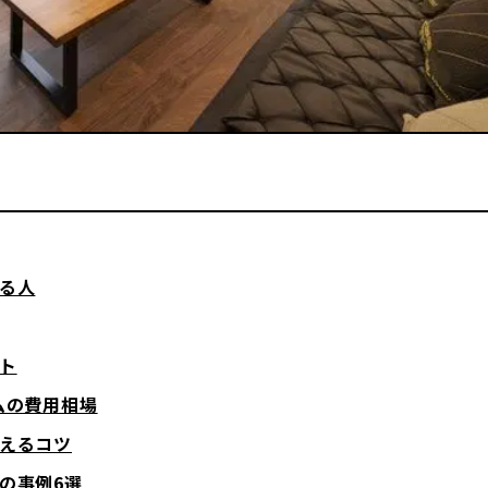
いる人
ット
ムの費用相場
抑えるコツ
ンの事例6選