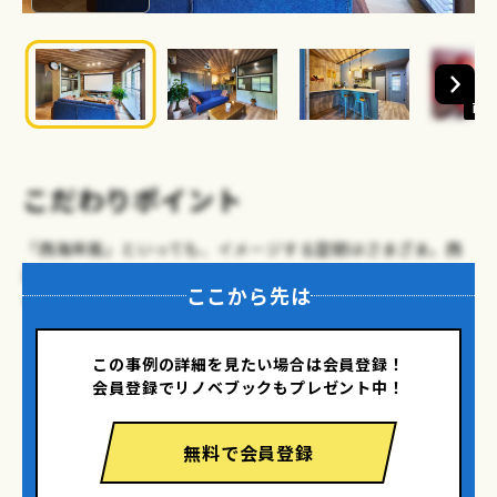
画像
こだわりポイント
「西海岸風」といっても、イメージする空間はさまざま。西
海岸風インテリアが似合うお部屋にしたいと思った時に、取
ここから先は
り入れたポイントをご紹介します。
・潮風にさらされたような風合い
この事例の詳細を見たい場合は会員登録！
・シンプルな自然素材
会員登録でリノベブックもプレゼント中！
・海を感じさせるマリンテイスト
・カジュアルなデニム素材
無料で会員登録
・ルーバー扉、シーリングファンなど風を感じるアイテム