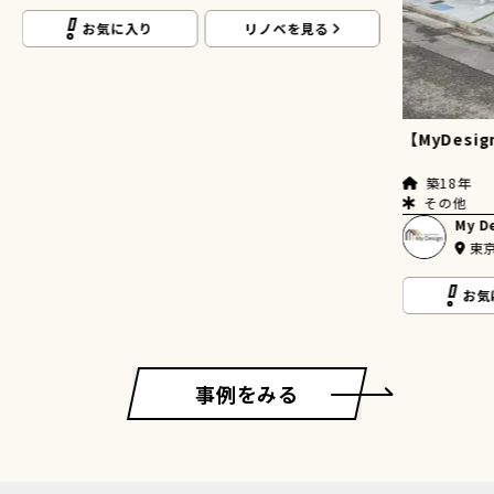
お気に入り
リノベを見る
【MyDesi
築18年
その他
My D
東
お気
事例をみる