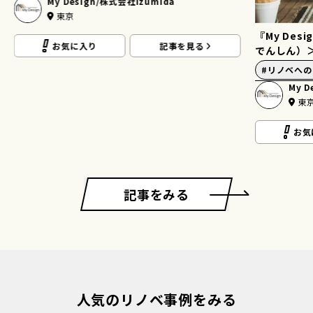
My Design/株式会社Izumida
東京
『My De
お気に入り
記事を見る
でんしん）
#
リノベへの
My D
東
お気
記事をみる
人気のリノベ事例をみる