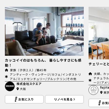
カッコイイのはもちろん、 暮らしやすさにも感
チェリーと
動！
家族（子供２人）/築45年
夫婦、カッ
アンティーク・ヴィンテージ/カフェ/インダストリ
ナチュラル
アル/ミッドセンチュリー/ブルックリン/その他
ージ/アメ
株式会社スクエア
fuj
大阪
東
お気に入り
リノベを見る
お気