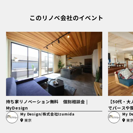
このリノベ会社のイベント
持ち家リノベーション無料 個別相談会 |
【50代・
MyDesign
でパースや
My Design/株式会社Izumida
My D
東京
東