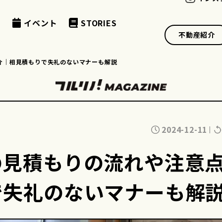
例
イベント
STORIES
不動産紹介
介｜相見積もりで失礼のないマナーも解説
2024-12-11
|
の見積もりの流れや注意
で失礼のないマナーも解