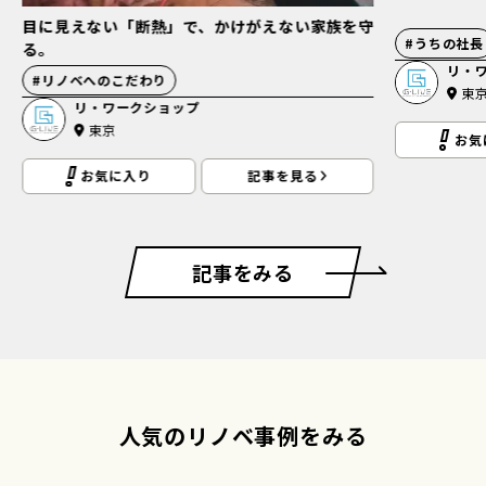
目に見えない「断熱」で、かけがえない家族を守
#
うちの社長
る。
リ・
#
リノベへのこだわり
東
リ・ワークショップ
東京
お気
お気に入り
記事を見る
記事をみる
人気のリノベ事例をみる