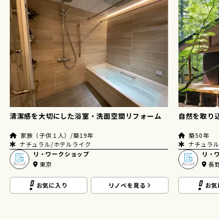
清潔感を大切にした浴室・洗面空間リフォーム
自然を取り
家族（子供１人）/築19年
築50年
ナチュラル/ホテルライク
ナチュラル
リ・ワークショップ
リ・
東京
長
お気に入り
リノベを見る
お気