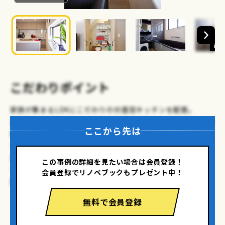
画像
こだわりポイント
家族が集まるLDKにこだわりの対面型キッチンを配置。
2列型アイランドキッチンが対面型を諦めかけていたお客様の
ここから先は
夢を実現し、アクセントクロスや間接照明で素敵なインテリ
アに。
浴室や洗面、トイレも機能性とデザイン性を兼ね備えた空間
この事例の詳細を見たい場合は会員登録！
リフォーム。
会員登録でリノベブックもプレゼント中！
家族の夢を叶えたリフォーム事例をご覧ください。
無料で会員登録