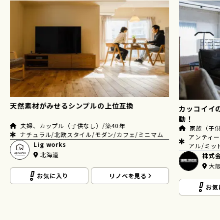
然素材がみせるシンプルの上位互換
カッコイイのはも
動！
夫婦、カップル（子供なし）/築40年
家族（子供２人）
ナチュラル/北欧スタイル/モダン/カフェ/ミニマム
アンティーク・ヴ
Lig works
アル/ミッドセン
北海道
株式会社ス
大阪
お気に入り
リノベを見る
お気に入り