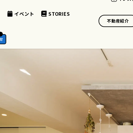
例
イベント
STORIES
不動産紹介
ら
せ