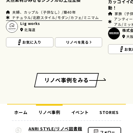
カッコイイのはもちろん、 暮らしやすさにも感
チェリーと
動！
家族（子供２人）/築45年
夫婦、カッ
アンティーク・ヴィンテージ/カフェ/インダストリ
ナチュラル
アル/ミッドセンチュリー/ブルックリン/その他
ージ/アメ
株式会社スクエア
fuj
大阪
東
お気に入り
リノベを見る
お気
リノベ事例をみる
ホーム
リノベ事例
イベント
STORIES
ANRI STYLE/リノベ図書館
フォロー