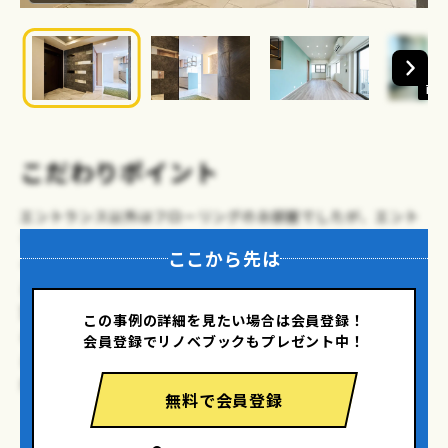
画像
こだわりポイント
エントランス以外はフローリングのお部屋でしたが、エント
ランスからキッチンエリアまで新しいタイルへ貼替る事でテ
ここから先は
イストが大きく変化。
また、折り上げ天井の造作や、前回のお部屋でも採用させて
頂いたR壁も取り入れ、タイルとミラーのデザイン貼りをす
この事例の詳細を見たい場合は会員登録！
る事でエントランスの雰囲気が抜群にアップ！
会員登録でリノベブックもプレゼント中！
まるで高級ホテルの様な雰囲気なお部屋の完成となりまし
た。
無料で会員登録