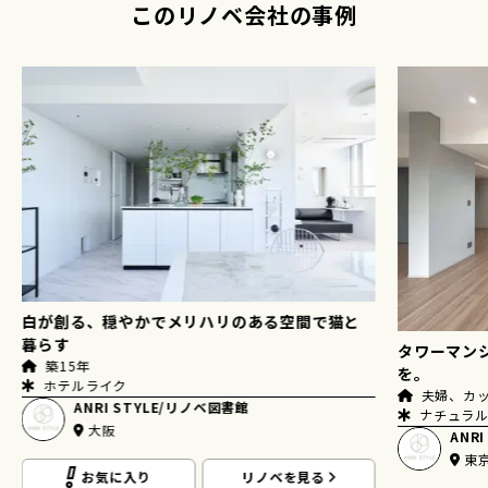
このリノベ会社の事例
白が創る、穏やかでメリハリのある空間で猫と
暮らす
タワーマン
築15年
を。
ホテルライク
夫婦、カッ
ANRI STYLE/リノベ図書館
ナチュラル
大阪
ANR
東
お気に入り
リノベを見る