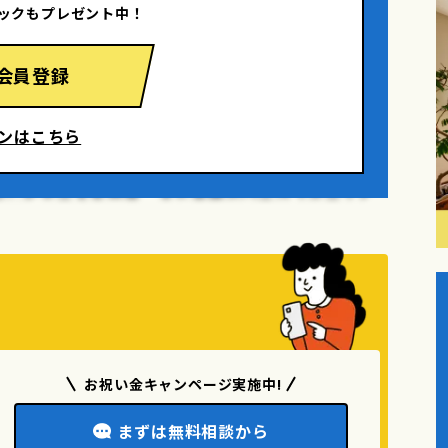
ックもプレゼント中！
渡るようにしています。
会員登録
るよう、壁付きでレイアウト。その背面にはシンプ
につなげつつも〝キッチンとリビングとの程よい距
ンはこちら
テレビボードを用意。また奥様のワークスペースと
喰の壁と相まって、お施主様が求めた〝自然素材の心
できました。
お祝い金キャンページ実施中!
まずは無料相談から