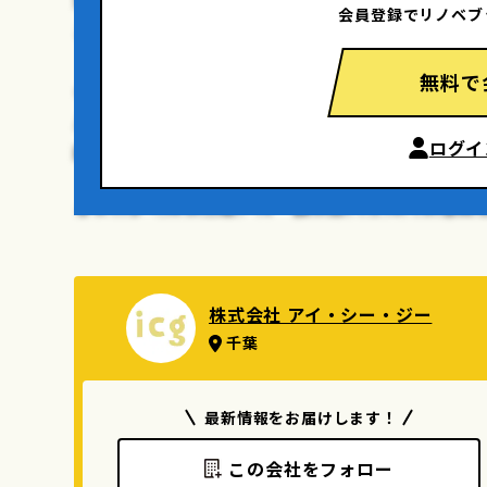
会員登録でリノベブ
ことで、室内に入る自然光が空間の隅々まで行き
無料で
キッチン設備は限られたスペースを合理的に使え
ルな構造の造作収納棚を設置し、LDKをオープン
ログイ
離感〟をつくり出しました。
またリビングの一角には、壁の幅いっぱいの造作
して、カウンターデスクも設けています。
フローリングに用いたのは、無垢の杉材です。漆
株式会社 アイ・シー・ジー
地よさに包まれた住まい〟をカタチにすることが
千葉
最新情報をお届けします！
この会社をフォロー