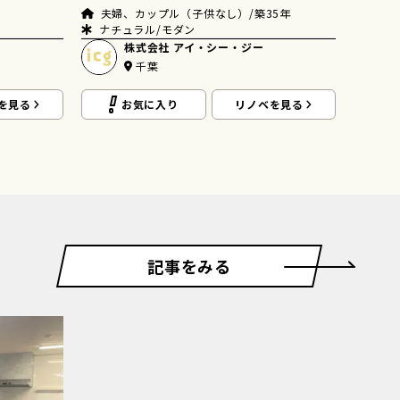
のバ
夫婦、カップル（子供なし）/築35年
ナチュラル/モダン
築3
株式会社 アイ・シー・ジー
アジ
千葉
を見る
お気に入り
リノベを見る
記事をみる