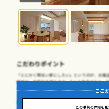
こだわりポイント
「とにかく明るい家にしたい」というのが、お施
建物が、自然光を遮ります。そんな条件のなか、
が、こちらの住まいです。
ここ
室内全体が明るくなるように、２階の廊下部や階
この事例の詳細を見
案。また壁や天井は漆喰塗りで真っ白に仕上げ、