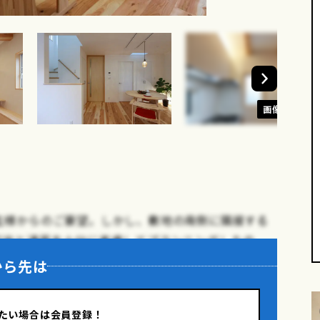
画像を見る
主様からのご要望。しかし、敷地の南側に隣接する
彩光と通風を十分に考慮してプランニングしたの
から先は
段部、また１階ダイニング部にはトップライトを提
たい場合は会員登録！
さらに床をはじめとした木部にも明るい色を用いる