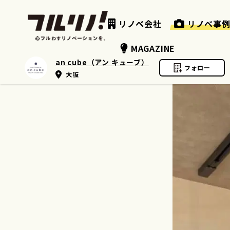
リノベ会社
リノベ事
MAGAZINE
an cube（アン キューブ）
フォロー
大阪