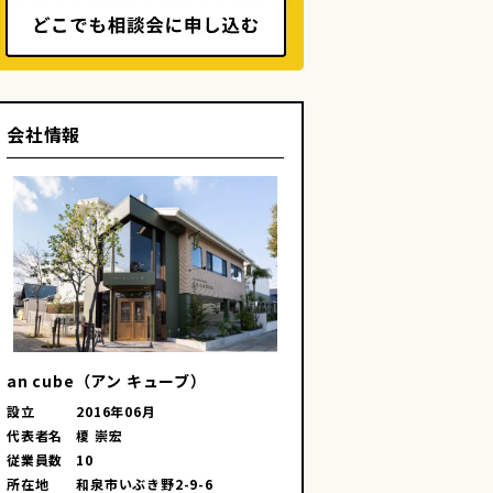
会社情報
詳細を見る
画像を見る
画像を見る
an cube（アン キューブ）
設立
2016年06月
代表者名
榎 崇宏
従業員数
10
所在地
和泉市いぶき野2-9-6