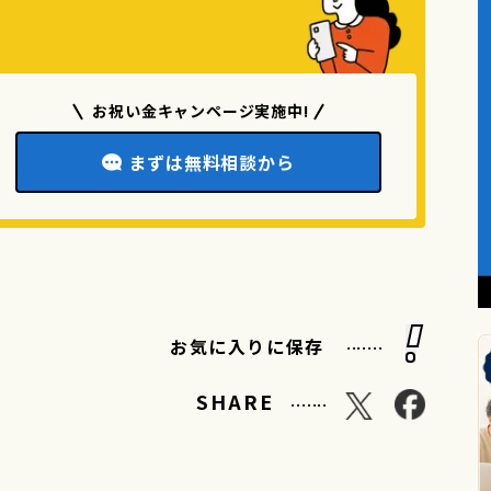
お祝い金キャンページ実施中!
まずは無料相談から
.......
お気に入りに保存
.......
SHARE