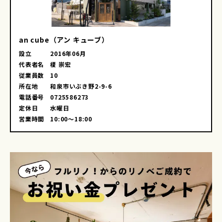
an cube（アン キューブ）
設立
2016年06月
代表者名
榎 崇宏
従業員数
10
所在地
和泉市いぶき野2-9-6
電話番号
0725586273
定休日
水曜日
営業時間
10:00～18:00