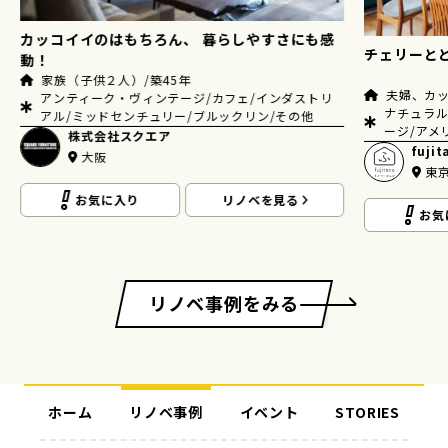
カッコイイのはもちろん、 暮らしやすさにも感
チェリーと
動！
家族（子供２人）/築45年
夫婦、カッ
アンティーク・ヴィンテージ/カフェ/インダストリ
ナチュラル
アル/ミッドセンチュリー/ブルックリン/その他
ージ/アメ
株式会社スクエア
fuj
大阪
東
お気に入り
リノベを見る
お気
リノベ事例をみる
ホーム
リノベ事例
イベント
STORIES