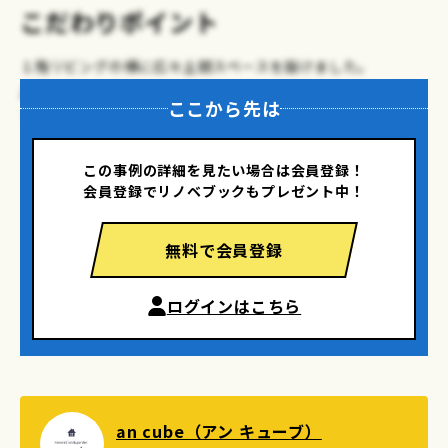
こだわりポイント
１階リビングの横に広々土間スペースを設けました。
土間仕様のお家がお好みのお施主様で、開放的なリビングキ
ここから先は
ッチンと土間スペースを実現されました。
この事例の詳細を見たい場合は会員登録！
会員登録でリノベブックもプレゼント中！
無料で会員登録
ログインはこちら
an cube（アン キューブ）