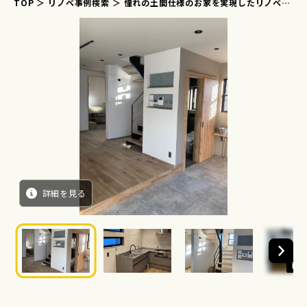
TOP
リノベ事例検索
憧れの土間仕様のお家を実現したリノベー
ション
詳細を見る
画像