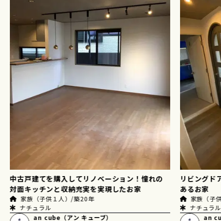
中古戸建てを購入してリノベーション！憧れの
リビングド
対面キッチンと収納充実を実現したお家
あるお家
家族（子供１人）/築20年
家族（子供
ナチュラル
ナチュラ
an cube（アン キューブ）
an 