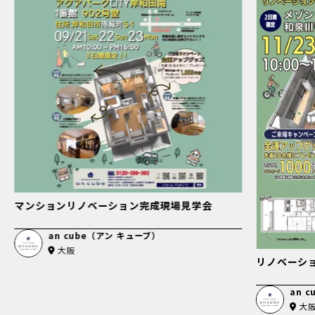
マンションリノベーション完成現場見学会
an cube（アン キューブ）
大阪
リノベーシ
an 
大